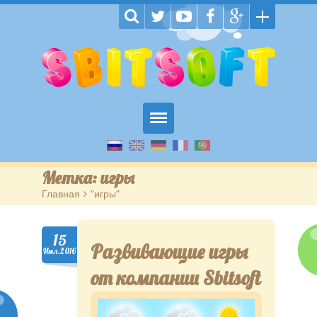
Главная
Метка: игры
Пазлы
Главная
>
"игры"
Обучающие
15
Развивающие игры
На внимание
Июл.2016
от компании Sbitsoft
Головоломки