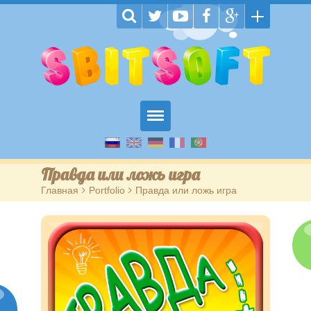
Главная
Правда или ложь игра
Пазлы
Главная
>
Portfolio
>
Правда или ложь игра
Обучающие
На внимание
Головоломки