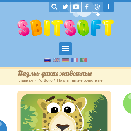
Главная
Пазлы: дикие животные
Пазлы
Главная
>
Portfolio
>
Пазлы: дикие животные
Обучающие
На внимание
Головоломки